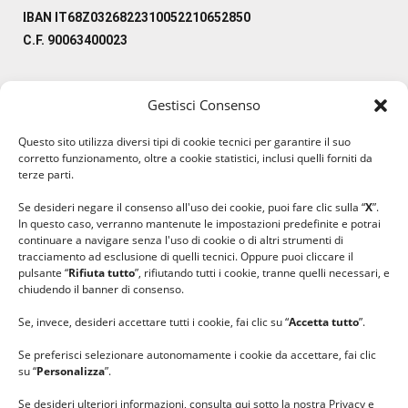
IBAN IT68Z0326822310052210652850
C.F. 90063400023
Gestisci Consenso
#ilfilocheunisce
Questo sito utilizza diversi tipi di cookie tecnici per garantire il suo
#lanaterapia
corretto funzionamento, oltre a cookie statistici, inclusi quelli forniti da
#gomitolorosa
terze parti.
#ilcaloredellempatia
Se desideri negare il consenso all'uso dei cookie, puoi fare clic sulla “
X
”.
In questo caso, verranno mantenute le impostazioni predefinite e potrai
continuare a navigare senza l'uso di cookie o di altri strumenti di
tracciamento ad esclusione di quelli tecnici. Oppure puoi cliccare il
pulsante “
Rifiuta tutto
”, rifiutando tutti i cookie, tranne quelli necessari, e
chiudendo il banner di consenso.
Se, invece, desideri accettare tutti i cookie, fai clic su “
Accetta tutto
”.
Se preferisci selezionare autonomamente i cookie da accettare, fai clic
su “
Personalizza
”.
Se desideri ulteriori informazioni, consulta qui sotto la nostra Privacy e