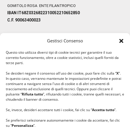
GOMITOLO ROSA ENTE FILANTROPICO
IBAN IT68Z0326822310052210652850
C.F. 90063400023
Gestisci Consenso
#ilfilocheunisce
Questo sito utilizza diversi tipi di cookie tecnici per garantire il suo
#lanaterapia
corretto funzionamento, oltre a cookie statistici, inclusi quelli forniti da
#gomitolorosa
terze parti.
#ilcaloredellempatia
Se desideri negare il consenso all'uso dei cookie, puoi fare clic sulla “
X
”.
In questo caso, verranno mantenute le impostazioni predefinite e potrai
continuare a navigare senza l'uso di cookie o di altri strumenti di
tracciamento ad esclusione di quelli tecnici. Oppure puoi cliccare il
pulsante “
Rifiuta tutto
”, rifiutando tutti i cookie, tranne quelli necessari, e
chiudendo il banner di consenso.
Se, invece, desideri accettare tutti i cookie, fai clic su “
Accetta tutto
”.
Se preferisci selezionare autonomamente i cookie da accettare, fai clic
su “
Personalizza
”.