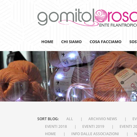
HOME
CHI SIAMO
COSA FACCIAMO
SOS
Lanaterapia
Ricerca
Sensibilizzazione
Lana&Gomitoli
SORT BLOG:
ALL
ARCHIVIO NEWS
EV
Giornata della Lana
EVENTI 2018
EVENTI 2019
EVENTI 2
Gomitolorosa4ARTS
HOME
INFO DALLE ASSOCIAZIONI
N