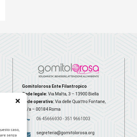
Gomitolorosa Ente Filantropico
Sede legale:
Via Malta, 3 – 13900 Biella
Sede operativa:
Via delle Quattro Fontane,
20/a – 00184 Roma
06 45666930 - 351 9661003
 questo caso,
segreteria@gomitolorosa.org
gare senza