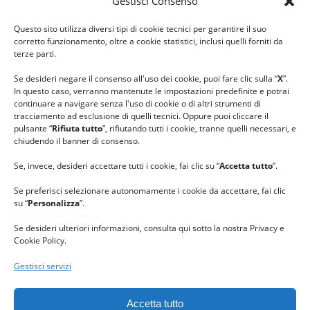
Gestisci Consenso
#ilfilocheunisce
Questo sito utilizza diversi tipi di cookie tecnici per garantire il suo
#lanaterapia
corretto funzionamento, oltre a cookie statistici, inclusi quelli forniti da
#gomitolorosa
terze parti.
#ilcaloredellempatia
Se desideri negare il consenso all'uso dei cookie, puoi fare clic sulla “
X
”.
In questo caso, verranno mantenute le impostazioni predefinite e potrai
continuare a navigare senza l'uso di cookie o di altri strumenti di
tracciamento ad esclusione di quelli tecnici. Oppure puoi cliccare il
pulsante “
Rifiuta tutto
”, rifiutando tutti i cookie, tranne quelli necessari, e
chiudendo il banner di consenso.
Se, invece, desideri accettare tutti i cookie, fai clic su “
Accetta tutto
”.
Se preferisci selezionare autonomamente i cookie da accettare, fai clic
su “
Personalizza
”.
Se desideri ulteriori informazioni, consulta qui sotto la nostra Privacy e
Cookie Policy.
Gestisci servizi
GRAZIE al team di REVIEWBOX
per il riconoscimento ricevuto.
Accetta tutto