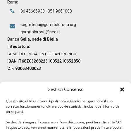
Roma
06 45666930 - 351 9661003
segreteria@gomitolorosa.org
gomitolorosa@pec.it
Banca Sella, sede di Biella
Intestato a:
GOMITOLO ROSA ENTE FILANTROPICO
IBAN IT68Z0326822310052210652850
C.F. 90063400023
Gestisci Consenso
#ilfilocheunisce
Questo sito utilizza diversi tipi di cookie tecnici per garantire il suo
#lanaterapia
corretto funzionamento, oltre a cookie statistici, inclusi quelli forniti da
#gomitolorosa
terze parti.
#ilcaloredellempatia
Se desideri negare il consenso all'uso dei cookie, puoi fare clic sulla “
X
”.
In questo caso, verranno mantenute le impostazioni predefinite e potrai