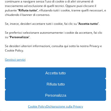
continuare a navigare senza l'uso di cookie o di altri strumenti di
tracciamento ad esclusione di quelli tecnici. Oppure puoi cliccare il
pulsante “
Rifiuta tutto
”, rifiutando tutti i cookie, tranne quelli necessari, e
chiudendo il banner di consenso.
Se, invece, desideri accettare tutti i cookie, fai clic su “
Accetta tutto
”.
Se preferisci selezionare autonomamente i cookie da accettare, fai clic
su “
Personalizza
”.
Se desideri ulteriori informazioni, consulta qui sotto la nostra Privacy e
Cookie Policy.
Gestisci servizi
GRAZIE al team di REVIEWBOX
per il riconoscimento ricevuto.
Accetta tutto
Rifiuta tutto
Personalizza
Gomitolorosa. Tutti i diritti riservati. - C. F. 90063400023 -
Privacy
policy
-
Cookie policy
Cookie Policy
Dichiarazione sulla Privacy