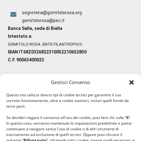
segreteria@gomitolorosa.org
gomitolorosa@pec.it
Banca Sella, sede di Biella
Intestato a:
GOMITOLO ROSA ENTE FILANTROPICO
IBAN IT68Z0326822310052210652850
C.F. 90063400023
Gestisci Consenso
#ilfilocheunisce
Questo sito utilizza diversi tipi di cookie tecnici per garantire il suo
#lanaterapia
corretto funzionamento, oltre a cookie statistici, inclusi quelli forniti da
#gomitolorosa
terze parti.
#ilcaloredellempatia
Se desideri negare il consenso all'uso dei cookie, puoi fare clic sulla “
X
”.
In questo caso, verranno mantenute le impostazioni predefinite e potrai
continuare a navigare senza l'uso di cookie o di altri strumenti di
tracciamento ad esclusione di quelli tecnici. Oppure puoi cliccare il
pulsante “
Rifiuta tutto
”, rifiutando tutti i cookie, tranne quelli necessari, e