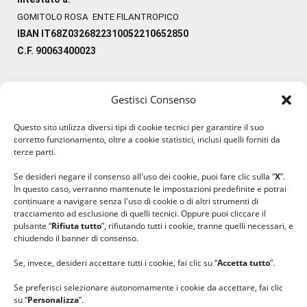
GOMITOLO ROSA ENTE FILANTROPICO
IBAN IT68Z0326822310052210652850
C.F. 90063400023
Gestisci Consenso
#ilfilocheunisce
Questo sito utilizza diversi tipi di cookie tecnici per garantire il suo
#lanaterapia
corretto funzionamento, oltre a cookie statistici, inclusi quelli forniti da
#gomitolorosa
terze parti.
#ilcaloredellempatia
Se desideri negare il consenso all'uso dei cookie, puoi fare clic sulla “
X
”.
In questo caso, verranno mantenute le impostazioni predefinite e potrai
continuare a navigare senza l'uso di cookie o di altri strumenti di
tracciamento ad esclusione di quelli tecnici. Oppure puoi cliccare il
pulsante “
Rifiuta tutto
”, rifiutando tutti i cookie, tranne quelli necessari, e
chiudendo il banner di consenso.
Se, invece, desideri accettare tutti i cookie, fai clic su “
Accetta tutto
”.
Se preferisci selezionare autonomamente i cookie da accettare, fai clic
su “
Personalizza
”.