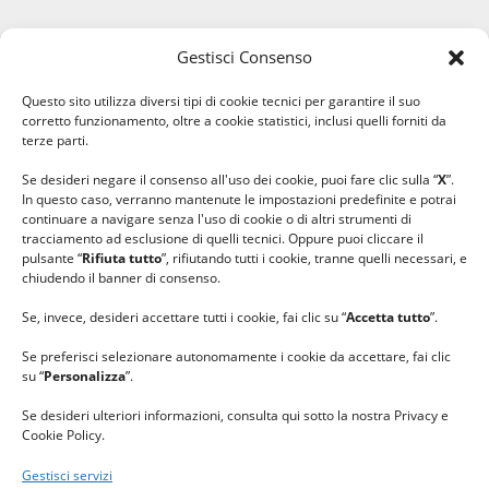
Gestisci Consenso
#ilfilocheunisce
Questo sito utilizza diversi tipi di cookie tecnici per garantire il suo
#lanaterapia
corretto funzionamento, oltre a cookie statistici, inclusi quelli forniti da
#gomitolorosa
terze parti.
#ilcaloredellempatia
Se desideri negare il consenso all'uso dei cookie, puoi fare clic sulla “
X
”.
In questo caso, verranno mantenute le impostazioni predefinite e potrai
continuare a navigare senza l'uso di cookie o di altri strumenti di
tracciamento ad esclusione di quelli tecnici. Oppure puoi cliccare il
pulsante “
Rifiuta tutto
”, rifiutando tutti i cookie, tranne quelli necessari, e
chiudendo il banner di consenso.
Se, invece, desideri accettare tutti i cookie, fai clic su “
Accetta tutto
”.
Se preferisci selezionare autonomamente i cookie da accettare, fai clic
su “
Personalizza
”.
Se desideri ulteriori informazioni, consulta qui sotto la nostra Privacy e
Cookie Policy.
Gestisci servizi
GRAZIE al team di REVIEWBOX