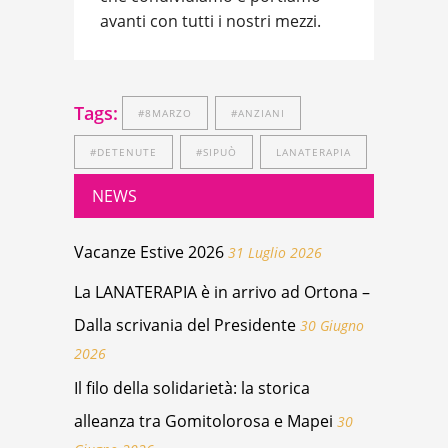
avanti con tutti i nostri mezzi.
Tags:
#8MARZO
#ANZIANI
#DETENUTE
#SIPUÒ
LANATERAPIA
NEWS
Vacanze Estive 2026
31 Luglio 2026
La LANATERAPIA è in arrivo ad Ortona –
Dalla scrivania del Presidente
30 Giugno
2026
Il filo della solidarietà: la storica
alleanza tra Gomitolorosa e Mapei
30