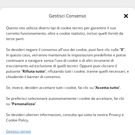
Gestisci Consenso
#ilfilocheunisce
Questo sito utilizza diversi tipi di cookie tecnici per garantire il suo
#lanaterapia
corretto funzionamento, oltre a cookie statistici, inclusi quelli forniti da
#gomitolorosa
terze parti.
#ilcaloredellempatia
Se desideri negare il consenso all'uso dei cookie, puoi fare clic sulla “
X
”.
In questo caso, verranno mantenute le impostazioni predefinite e potrai
continuare a navigare senza l'uso di cookie o di altri strumenti di
tracciamento ad esclusione di quelli tecnici. Oppure puoi cliccare il
pulsante “
Rifiuta tutto
”, rifiutando tutti i cookie, tranne quelli necessari, e
chiudendo il banner di consenso.
Se, invece, desideri accettare tutti i cookie, fai clic su “
Accetta tutto
”.
Se preferisci selezionare autonomamente i cookie da accettare, fai clic
su “
Personalizza
”.
Se desideri ulteriori informazioni, consulta qui sotto la nostra Privacy e
Cookie Policy.
Gestisci servizi
GRAZIE al team di REVIEWBOX