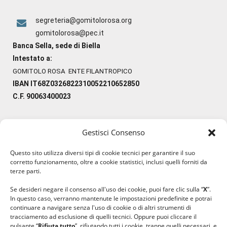
segreteria@gomitolorosa.org
gomitolorosa@pec.it
Banca Sella, sede di Biella
Intestato a:
GOMITOLO ROSA ENTE FILANTROPICO
IBAN IT68Z0326822310052210652850
C.F. 90063400023
Gestisci Consenso
#ilfilocheunisce
Questo sito utilizza diversi tipi di cookie tecnici per garantire il suo
#lanaterapia
corretto funzionamento, oltre a cookie statistici, inclusi quelli forniti da
#gomitolorosa
terze parti.
#ilcaloredellempatia
Se desideri negare il consenso all'uso dei cookie, puoi fare clic sulla “
X
”.
In questo caso, verranno mantenute le impostazioni predefinite e potrai
continuare a navigare senza l'uso di cookie o di altri strumenti di
tracciamento ad esclusione di quelli tecnici. Oppure puoi cliccare il
pulsante “
Rifiuta tutto
”, rifiutando tutti i cookie, tranne quelli necessari, e