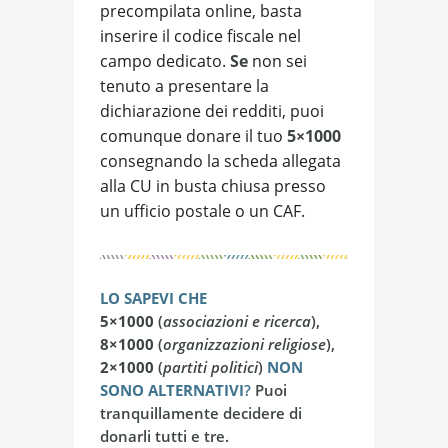
precompilata online, basta
inserire il codice fiscale nel
campo dedicato.
Se
non sei
tenuto a presentare la
dichiarazione dei redditi, puoi
comunque donare il tuo
5×1000
consegnando la scheda allegata
alla CU in busta chiusa presso
un ufficio postale o un CAF.
LO SAPEVI CHE
5×1000
(
associazioni e ricerca
),
8×1000
(
organizzazioni religiose
),
2×1000
(
partiti politici
)
NON
SONO ALTERNATIVI
?
Puoi
tranquillamente decidere di
donarli tutti e tre.