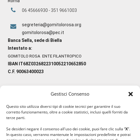
Roma
06 45666930 - 351 9661003
segreteria@gomitolorosa.org
gomitolorosa@pec.it
Banca Sella, sede di Biella
Intestato a:
GOMITOLO ROSA ENTE FILANTROPICO
IBAN IT68Z0326822310052210652850
C.F. 90063400023
Gestisci Consenso
#ilfilocheunisce
Questo sito utilizza diversi tipi di cookie tecnici per garantire il suo
#lanaterapia
corretto funzionamento, oltre a cookie statistici, inclusi quelli forniti da
#gomitolorosa
terze parti.
#ilcaloredellempatia
Se desideri negare il consenso all'uso dei cookie, puoi fare clic sulla “
X
”.
In questo caso, verranno mantenute le impostazioni predefinite e potrai