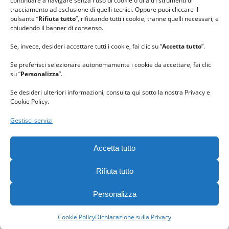
continuare a navigare senza l'uso di cookie o di altri strumenti di
tracciamento ad esclusione di quelli tecnici. Oppure puoi cliccare il
pulsante “
Rifiuta tutto
”, rifiutando tutti i cookie, tranne quelli necessari, e
chiudendo il banner di consenso.
Se, invece, desideri accettare tutti i cookie, fai clic su “
Accetta tutto
”.
Se preferisci selezionare autonomamente i cookie da accettare, fai clic
su “
Personalizza
”.
Se desideri ulteriori informazioni, consulta qui sotto la nostra Privacy e
Cookie Policy.
Gestisci servizi
GRAZIE al team di REVIEWBOX
per il riconoscimento ricevuto.
Accetta tutto
Rifiuta tutto
Personalizza
Gomitolorosa. Tutti i diritti riservati. - C. F. 90063400023 -
Privacy
policy
-
Cookie policy
Cookie Policy
Dichiarazione sulla Privacy