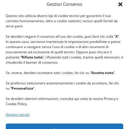
Gestisci Consenso
#ilfilocheunisce
Questo sito utilizza diversi tipi di cookie tecnici per garantire il suo
#lanaterapia
corretto funzionamento, oltre a cookie statistici, inclusi quelli forniti da
#gomitolorosa
terze parti.
#ilcaloredellempatia
Se desideri negare il consenso all'uso dei cookie, puoi fare clic sulla “
X
”.
In questo caso, verranno mantenute le impostazioni predefinite e potrai
continuare a navigare senza l'uso di cookie o di altri strumenti di
tracciamento ad esclusione di quelli tecnici. Oppure puoi cliccare il
pulsante “
Rifiuta tutto
”, rifiutando tutti i cookie, tranne quelli necessari, e
chiudendo il banner di consenso.
Se, invece, desideri accettare tutti i cookie, fai clic su “
Accetta tutto
”.
Se preferisci selezionare autonomamente i cookie da accettare, fai clic
su “
Personalizza
”.
Se desideri ulteriori informazioni, consulta qui sotto la nostra Privacy e
Cookie Policy.
Gestisci servizi
GRAZIE al team di REVIEWBOX
per il riconoscimento ricevuto.