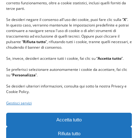
#lanaterapia
corretto funzionamento, oltre a cookie statistici, inclusi quelli forniti da
#gomitolorosa
terze parti.
#ilcaloredellempatia
Se desideri negare il consenso all'uso dei cookie, puoi fare clic sulla “
X
”.
In questo caso, verranno mantenute le impostazioni predefinite e potrai
continuare a navigare senza l'uso di cookie o di altri strumenti di
tracciamento ad esclusione di quelli tecnici. Oppure puoi cliccare il
pulsante “
Rifiuta tutto
”, rifiutando tutti i cookie, tranne quelli necessari, e
chiudendo il banner di consenso.
Se, invece, desideri accettare tutti i cookie, fai clic su “
Accetta tutto
”.
Se preferisci selezionare autonomamente i cookie da accettare, fai clic
su “
Personalizza
”.
Se desideri ulteriori informazioni, consulta qui sotto la nostra Privacy e
Cookie Policy.
Gestisci servizi
GRAZIE al team di REVIEWBOX
per il riconoscimento ricevuto.
Accetta tutto
Rifiuta tutto