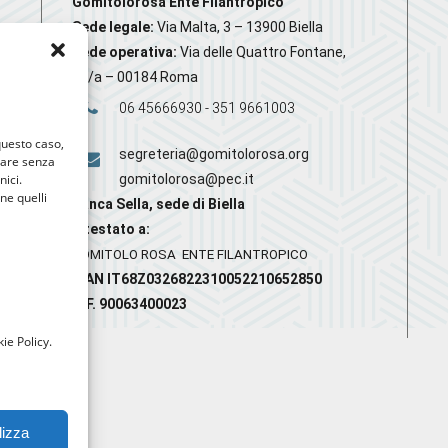
Gomitolorosa Ente Filantropico
Sede legale:
Via Malta, 3 – 13900 Biella
Sede operativa:
Via delle Quattro Fontane,
20/a – 00184 Roma
06 45666930 - 351 9661003
 questo caso,
segreteria@gomitolorosa.org
gare senza
nici.
gomitolorosa@pec.it
nne quelli
Banca Sella, sede di Biella
Intestato a:
GOMITOLO ROSA ENTE FILANTROPICO
IBAN IT68Z0326822310052210652850
C.F. 90063400023
ie Policy.
lizza