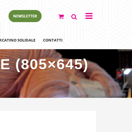
RCATINO SOLIDALE
CONTATTI
 (805×645)
ewsletter