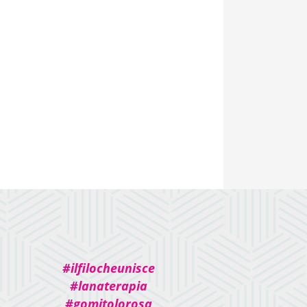
#ilfilocheunisce
#lanaterapia
#gomitolorosa