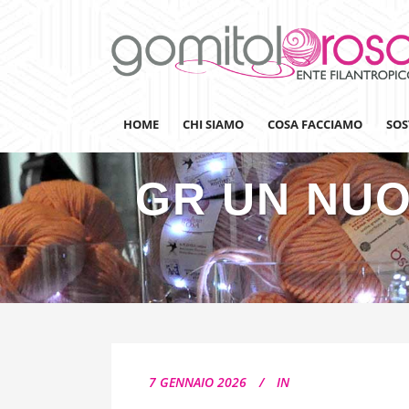
HOME
CHI SIAMO
COSA FACCIAMO
SOS
GR UN NUO
Lanaterapia
Ricerca
Sensibilizzazione
Lana&Gomitoli
Giornata della Lana
7 GENNAIO 2026
IN
Gomitolorosa4ARTS