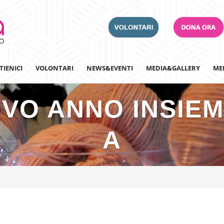
TIENICI
VOLONTARI
NEWS&EVENTI
MEDIA&GALLERY
ME
VO ANNO INSIEME
Adotta un Ospedale
A
Team Building
Iscriviti alla nostra n