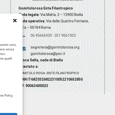
Gomitolorosa Ente Filantropico
Sede legale:
Via Malta, 3 – 13900 Biella
Sede operativa:
Via delle Quattro Fontane,
20/a – 00184 Roma
06 45666930 - 351 9661003
 questo caso,
segreteria@gomitolorosa.org
gare senza
nici.
gomitolorosa@pec.it
nne quelli
Banca Sella, sede di Biella
Intestato a:
GOMITOLO ROSA ENTE FILANTROPICO
IBAN IT68Z0326822310052210652850
C.F. 90063400023
ie Policy.