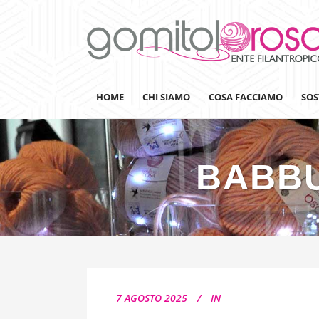
HOME
CHI SIAMO
COSA FACCIAMO
SOS
BABB
Lanaterapia
Ricerca
Sensibilizzazione
Lana&Gomitoli
Giornata della Lana
7 AGOSTO 2025
IN
Gomitolorosa4ARTS