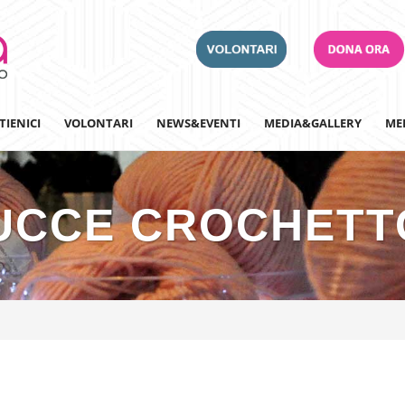
TIENICI
VOLONTARI
NEWS&EVENTI
MEDIA&GALLERY
ME
UCCE CROCHETT
Adotta un Ospedale
Team Building
Iscriviti alla nostra n