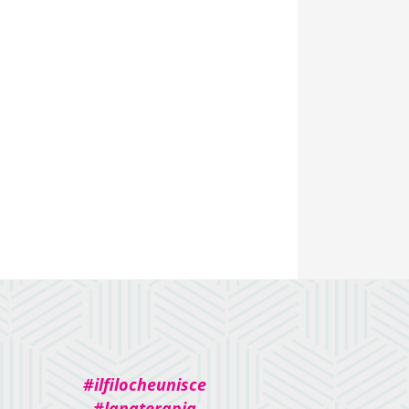
#ilfilocheunisce
#lanaterapia