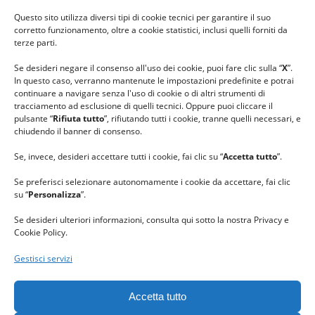
#ilfilocheunisce
Questo sito utilizza diversi tipi di cookie tecnici per garantire il suo
#lanaterapia
corretto funzionamento, oltre a cookie statistici, inclusi quelli forniti da
#gomitolorosa
terze parti.
#ilcaloredellempatia
Se desideri negare il consenso all'uso dei cookie, puoi fare clic sulla “
X
”.
In questo caso, verranno mantenute le impostazioni predefinite e potrai
continuare a navigare senza l'uso di cookie o di altri strumenti di
tracciamento ad esclusione di quelli tecnici. Oppure puoi cliccare il
pulsante “
Rifiuta tutto
”, rifiutando tutti i cookie, tranne quelli necessari, e
chiudendo il banner di consenso.
Se, invece, desideri accettare tutti i cookie, fai clic su “
Accetta tutto
”.
Se preferisci selezionare autonomamente i cookie da accettare, fai clic
su “
Personalizza
”.
Se desideri ulteriori informazioni, consulta qui sotto la nostra Privacy e
Cookie Policy.
Gestisci servizi
GRAZIE al team di REVIEWBOX
per il riconoscimento ricevuto.
Accetta tutto